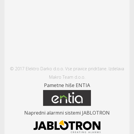
© 2017 Elektro Darko d.o.o. Vse pravice pridržane. Izdelava
Makro Team d.o.o.
Pametne hiše ENTIA
Napredni alarmni sistemi JABLOTRON