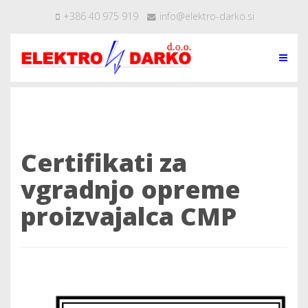
+386 40 975 919
info@elektro-darko.si
Certifikati za
vgradnjo opreme
proizvajalca CMP