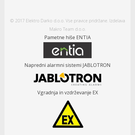
© 2017 Elektro Darko d.o.o. Vse pravice pridržane. Izdelava
Makro Team d.o.o.
Pametne hiše ENTIA
Napredni alarmni sistemi JABLOTRON
Vgradnja in vzdrževanje EX