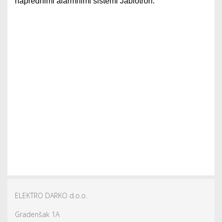
naprednimi alarmnimi sistemi Jablotron.
ELEKTRO DARKO d.o.o.
Gradenšak 1A