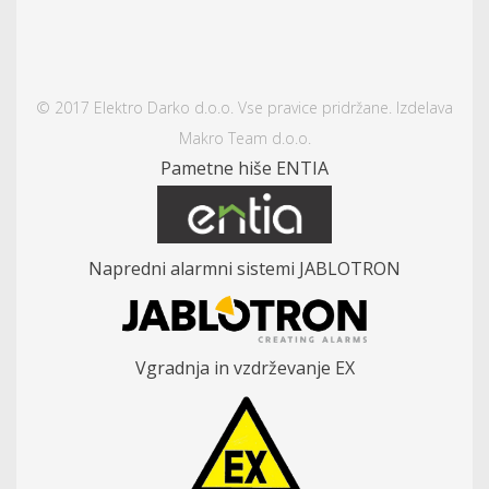
© 2017 Elektro Darko d.o.o. Vse pravice pridržane. Izdelava
Makro Team d.o.o.
Pametne hiše ENTIA
Napredni alarmni sistemi JABLOTRON
Vgradnja in vzdrževanje EX