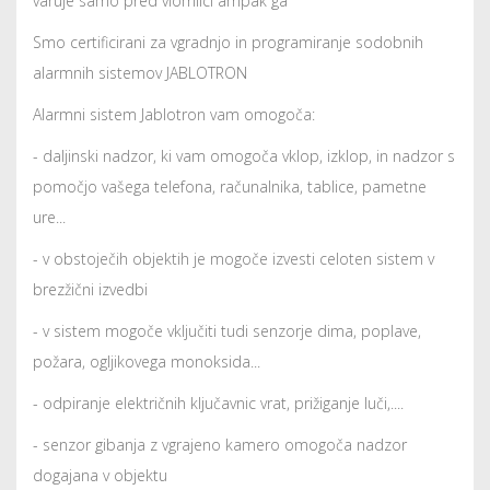
varuje samo pred vlomilci ampak ga
Smo certificirani za vgradnjo in programiranje sodobnih
alarmnih sistemov JABLOTRON
Alarmni sistem Jablotron vam omogoča:
- daljinski nadzor, ki vam omogoča vklop, izklop, in nadzor s
pomočjo vašega telefona, računalnika, tablice, pametne
ure...
- v obstoječih objektih je mogoče izvesti celoten sistem v
brezžični izvedbi
- v sistem mogoče vključiti tudi senzorje dima, poplave,
požara, ogljikovega monoksida...
- odpiranje električnih ključavnic vrat, prižiganje luči,....
- senzor gibanja z vgrajeno kamero omogoča nadzor
dogajana v objektu